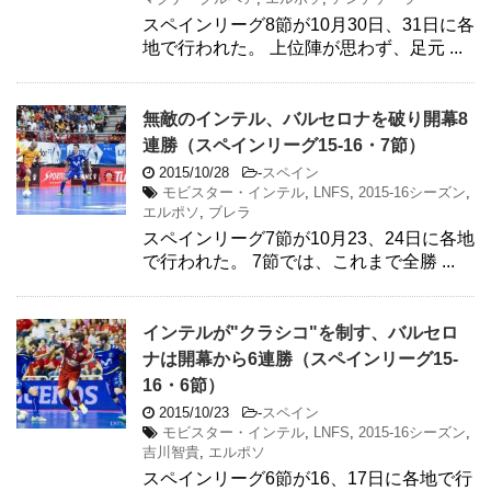
スペインリーグ8節が10月30日、31日に各
地で行われた。 上位陣が思わず、足元 ...
無敵のインテル、バルセロナを破り開幕8
連勝（スペインリーグ15-16・7節）
2015/10/28
-
スペイン
モビスター・インテル
,
LNFS
,
2015-16シーズン
,
エルポソ
,
ブレラ
スペインリーグ7節が10月23、24日に各地
で行われた。 7節では、これまで全勝 ...
インテルが"クラシコ"を制す、バルセロ
ナは開幕から6連勝（スペインリーグ15-
16・6節）
2015/10/23
-
スペイン
モビスター・インテル
,
LNFS
,
2015-16シーズン
,
吉川智貴
,
エルポソ
スペインリーグ6節が16、17日に各地で行