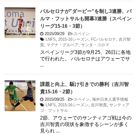
バルセロナが"ダービー"を制し3連勝、パ
ルマ・フットサルも開幕3連勝（スペイン
リーグ15-16・3節）
2015/09/29
-
スペイン
LNFS
,
2015-16シーズン
,
FCバルセロナ
,
吉川智
貴
,
マグナ・グルペア
,
サンタ・コロマ
スペインリーグ3節が9月25、26日に各地
で行われた。 バルセロナはアウェーでサ
...
課題と向上、駆け引きでの勝利（吉川智
貴15-16・2節）
2015/09/25
-
スペイン
,
海外日本人選手情報
LNFS
,
2015-16シーズン
,
吉川智貴
,
サンティア
ゴ・フットサル
2節、アウェーでのサンティアゴ戦は今の
吉川智貴の現状を象徴するシーンが多く
見られ ...