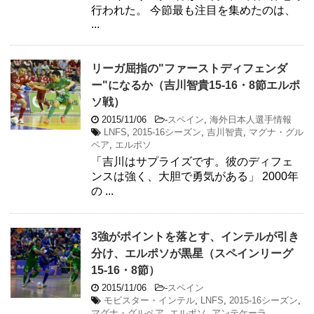
行われた。 今節最も注目を集めたのは、
...
リーガ屈指の"ファーストディフェンダ
ー"になるか（吉川智貴15-16・8節エルポ
ソ戦）
2015/11/06
-
スペイン
,
海外日本人選手情報
LNFS
,
2015-16シーズン
,
吉川智貴
,
マグナ・グル
ペア
,
エルポソ
「吉川はサプライズです。彼のディフェ
ンスは強く、大胆で勇気がある」 2000年
の ...
3強がポイントを落とす、インテルが引き
分け、エルポソが黒星（スペインリーグ
15-16・8節）
2015/11/06
-
スペイン
モビスター・インテル
,
LNFS
,
2015-16シーズン
,
マグナ・グルペア
,
エルポソ
,
アンテケーラ