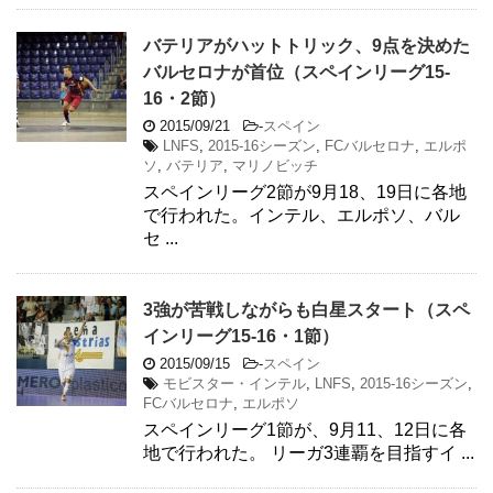
バテリアがハットトリック、9点を決めた
バルセロナが首位（スペインリーグ15-
16・2節）
2015/09/21
-
スペイン
LNFS
,
2015-16シーズン
,
FCバルセロナ
,
エルポ
ソ
,
バテリア
,
マリノビッチ
スペインリーグ2節が9月18、19日に各地
で行われた。インテル、エルポソ、バル
セ ...
3強が苦戦しながらも白星スタート（スペ
インリーグ15-16・1節）
2015/09/15
-
スペイン
モビスター・インテル
,
LNFS
,
2015-16シーズン
,
FCバルセロナ
,
エルポソ
スペインリーグ1節が、9月11、12日に各
地で行われた。 リーガ3連覇を目指すイ ...