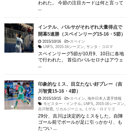
われた。 今節の注目カードは何と言って
...
インテル、バルサがそれぞれ大量得点で
開幕5連勝（スペインリーグ15-16・5節）
2015/10/16
-
スペイン
LNFS
,
2015-16シーズン
,
サンタ・コロマ
スペインリーグ5節が10月9、10日に各地
で行われた。 首位のバルセロナはアウェ
...
印象的なミス、目立たない好プレー（吉
川智貴15-16・4節）
2015/10/15
-
スペイン
,
海外日本人選手情報
モビスター・インテル
,
LNFS
,
2015-16シーズン
,
吉川智貴
,
リカルジーニョ
,
ミゲル・ロドリゴ
29分、吉川は決定的なミスをした。自陣
ゴール前でボールが足に引っかかり、も
たつい ...