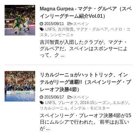
Magna Gurpea - マグナ・グルペア（スペ
インリーグチーム紹介Vol.01）
2015/09/11
-
スペイン
LNFS
,
吉川智貴
,
マグナ・グルペア
,
ペドロ・コ
スタ
,
シンビーニャ
吉川智貴が入団したクラブが、マグナ・
グルペアだ。スペインはスポンサーによ
って、ク ...
リカルジーニョがハットトリック、イン
テルがリーグ連覇!!（スペインリーグ・プ
レーオフ決勝4節）
2015/06/17
-
スペイン
LNFS
,
プレーオフ
,
2014-15シーズン
,
エルポソ
,
リカルジーニョ
,
インテル・モビスター
スペインリーグ・プレーオフ決勝4節が15
日にムルシアで行われた。 前半はお互い
が ...