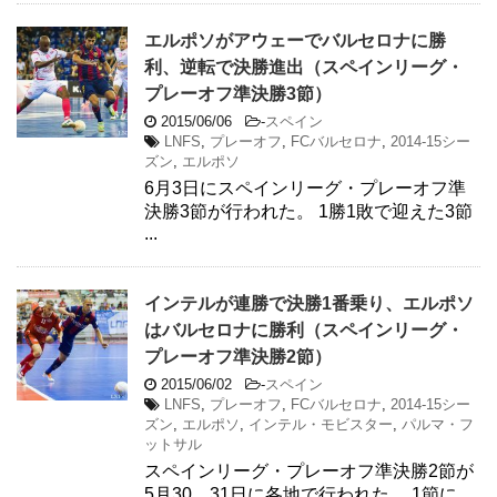
エルポソがアウェーでバルセロナに勝
利、逆転で決勝進出（スペインリーグ・
プレーオフ準決勝3節）
2015/06/06
-
スペイン
LNFS
,
プレーオフ
,
FCバルセロナ
,
2014-15シー
ズン
,
エルポソ
6月3日にスペインリーグ・プレーオフ準
決勝3節が行われた。 1勝1敗で迎えた3節
...
インテルが連勝で決勝1番乗り、エルポソ
はバルセロナに勝利（スペインリーグ・
プレーオフ準決勝2節）
2015/06/02
-
スペイン
LNFS
,
プレーオフ
,
FCバルセロナ
,
2014-15シー
ズン
,
エルポソ
,
インテル・モビスター
,
パルマ・フ
ットサル
スペインリーグ・プレーオフ準決勝2節が
5月30、31日に各地で行われた。 1節に ...