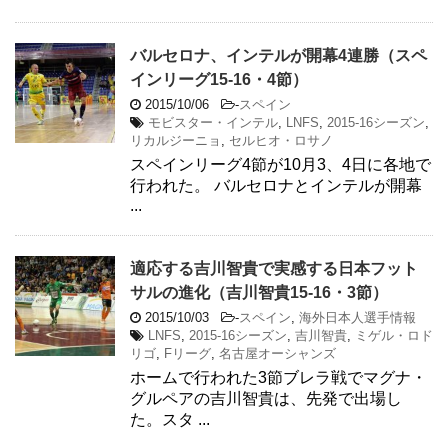
バルセロナ、インテルが開幕4連勝（スペ
インリーグ15-16・4節）
2015/10/06
-
スペイン
モビスター・インテル
,
LNFS
,
2015-16シーズン
,
リカルジーニョ
,
セルヒオ・ロサノ
スペインリーグ4節が10月3、4日に各地で
行われた。 バルセロナとインテルが開幕
...
適応する吉川智貴で実感する日本フット
サルの進化（吉川智貴15-16・3節）
2015/10/03
-
スペイン
,
海外日本人選手情報
LNFS
,
2015-16シーズン
,
吉川智貴
,
ミゲル・ロド
リゴ
,
Fリーグ
,
名古屋オーシャンズ
ホームで行われた3節ブレラ戦でマグナ・
グルペアの吉川智貴は、先発で出場し
た。スタ ...