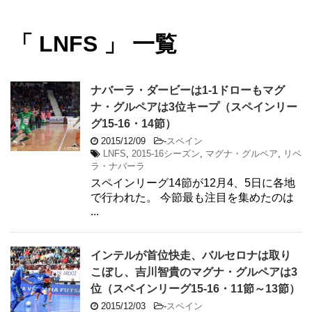
「 LNFS 」 一覧
ナバーラ・ダービーは1-1ドローもマグ
ナ・グルペアは3位キープ（スペインリー
グ15-16・14節）
2015/12/09
-
スペイン
LNFS
,
2015-16シーズン
,
マグナ・グルペア
,
リベ
ラ・ナバーラ
スペインリーグ14節が12月4、5日に各地
で行われた。 今節最も注目を集めたのは
...
インテルが首位快走、バルセロナは取り
こぼし、吉川智貴のマグナ・グルペアは3
位（スペインリーグ15-16・11節～13節）
2015/12/03
-
スペイン