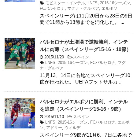
モビスター・インテル
,
LNFS
,
2015-16シーズン
,
FCバルセロナ
,
マグナ・グルペア
,
エルポソ
スペインリーグは11月20日から28日の9日
間で11節から13節までを消化した。 ...
バルセロナが土壇場で逆転勝利、インテ
ルに肉薄（スペインリーグ15-16・10節）
2015/11/20
-
スペイン
LNFS
,
2015-16シーズン
,
FCバルセロナ
,
マグ
ナ・グルペア
11月13、14日に各地でスペインリーグ10
節が行われた。 UEFAフットサルカ ...
バルセロナがエルポソに勝利、インテル
を追走（スペインリーグ15-16・9節）
2015/11/10
-
スペイン
LNFS
,
2015-16シーズン
,
FCバルセロナ
,
エルポ
ソ
,
アドリー
,
ウィルデ
スペインリーグ9節が11月6、7日に各地で