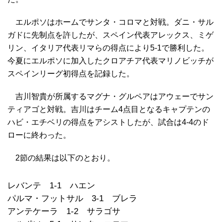
エルポソはホームでサンタ・コロマと対戦。ダニ・サル
ガドに先制点を許したが、スペイン代表アレックス、ミゲ
リン、イタリア代表リマらの得点により5-1で勝利した。
今夏にエルポソに加入したクロアチア代表マリノビッチが
スペインリーグ初得点を記録した。
吉川智貴が所属するマグナ・グルペアはアウェーでサン
ティアゴと対戦。吉川はチーム4点目となるキャプテンの
ハビ・エチベリの得点をアシストしたが、試合は4-4のド
ローに終わった。
2節の結果は以下のとおり。
レバンテ 1-1 ハエン
パルマ・フットサル 3-1 ブレラ
アンテケーラ 1-2 サラゴサ