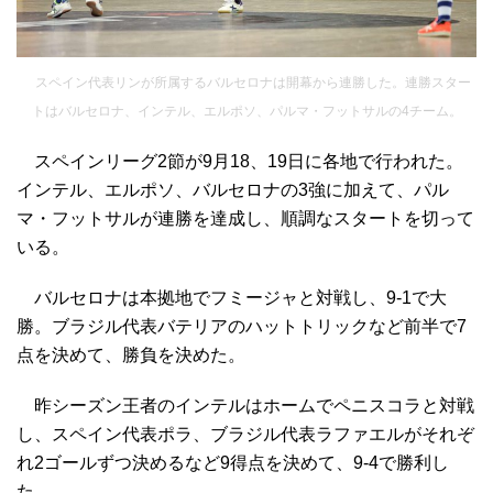
スペイン代表リンが所属するバルセロナは開幕から連勝した。連勝スター
トはバルセロナ、インテル、エルポソ、パルマ・フットサルの4チーム。
スペインリーグ2節が9月18、19日に各地で行われた。
インテル、エルポソ、バルセロナの3強に加えて、パル
マ・フットサルが連勝を達成し、順調なスタートを切って
いる。
バルセロナは本拠地でフミージャと対戦し、9-1で大
勝。ブラジル代表バテリアのハットトリックなど前半で7
点を決めて、勝負を決めた。
昨シーズン王者のインテルはホームでペニスコラと対戦
し、スペイン代表ポラ、ブラジル代表ラファエルがそれぞ
れ2ゴールずつ決めるなど9得点を決めて、9-4で勝利し
た。