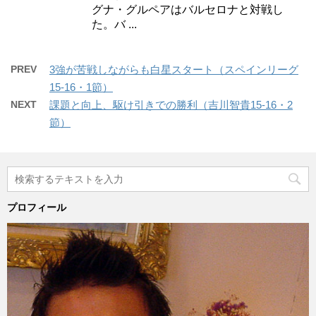
グナ・グルペアはバルセロナと対戦し
た。バ ...
PREV
3強が苦戦しながらも白星スタート（スペインリーグ
15-16・1節）
NEXT
課題と向上、駆け引きでの勝利（吉川智貴15-16・2
節）
プロフィール