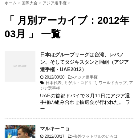
ホーム
>
国際大会
>
アジア選手権
>
「 月別アーカイブ：2012年
03月 」 一覧
日本はグループリーグは台湾、レバノ
ン、そしてタジキスタンと同組（アジア
選手権・UAE2012）
2012/03/20
-
アジア選手権
日本代表
,
ミゲル・ロドリゴ
,
ワールドカップ
,
ア
ジア選手権
UAEの首都ドバイで３月11日にアジア選
手権の組み合わせ抽選会が行われた。 ワ
ー ...
マルキーニョ
2012/03/17
-
海外フットサルのいろは