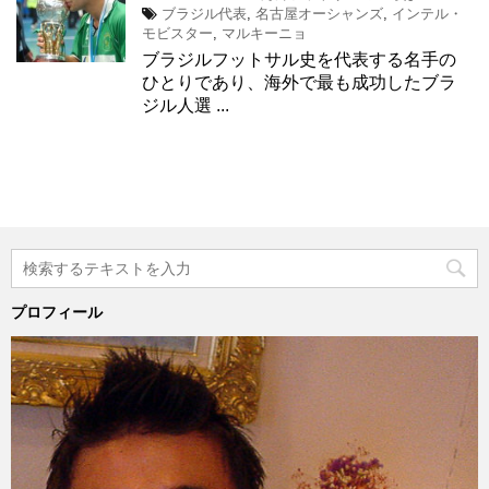
ブラジル代表
,
名古屋オーシャンズ
,
インテル・
モビスター
,
マルキーニョ
ブラジルフットサル史を代表する名手の
ひとりであり、海外で最も成功したブラ
ジル人選 ...
プロフィール