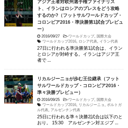
アジア王者対欧州選手権ファイナリス
ト、イランはロシアのプレスをどう攻略
するのか?（フットサルワールドカップ・
コロンビア2016・準決勝第1試合プレビュ
ー）
2016/09/27
-
ワールドカップ
,
国際大会
ワールドカップ2016
,
ロシア代表
,
イラン代表
27日に行われる準決勝第1試合は、イラン
とロシアが対峙する。イランはアジア王
者で ...
リカルジーニョが歩む王位継承（フット
サルワールドカップ・コロンビア2016・
準々決勝プレビュー）
2016/09/25
-
ワールドカップ
,
国際大会
ワールドカップ2016
,
リカルジーニョ
,
ポルトガ
ル代表
,
アルゼンチン代表
25日に行われる準々決勝2試合は以下のと
おり。 15:30 アルゼンチン対エジプ ...