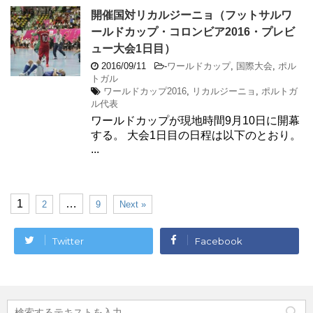
開催国対リカルジーニョ（フットサルワ
ールドカップ・コロンビア2016・プレビ
ュー大会1日目）
2016/09/11
-
ワールドカップ
,
国際大会
,
ポル
トガル
ワールドカップ2016
,
リカルジーニョ
,
ポルトガ
ル代表
ワールドカップが現地時間9月10日に開幕
する。 大会1日目の日程は以下のとおり。
...
1
…
2
9
Next »
Twitter
Facebook