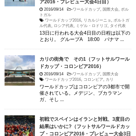
ア2016・プレビュー大会4日目）
2016/09/14
-
ワールドカップ
,
国際大会
,
ポル
トガル
ワールドカップ2016
,
リカルジーニョ
,
ポルトガ
ル代表
,
ロシア代表
,
ミゲル・ロドリゴ
,
タイ代表
13日に行われる大会4日目の日程は以下の
とおり。 グループA 18:00 パナマ ...
カリの街角で その1（フットサルワール
ドカップ・コロンビア2016）
2016/09/14
-
ワールドカップ
,
国際大会
ワールドカップ2016
,
コロンビア
,
カリ
ワールドカップはコロンビアの3都市で開
催されている。メデジン、ブカラマン
ガ、そし ...
初戦でスペインはイランと対戦、3度目の
結果はいかに?（フットサルワールドカッ
プ・コロンビア2016・プレビュー大会3日