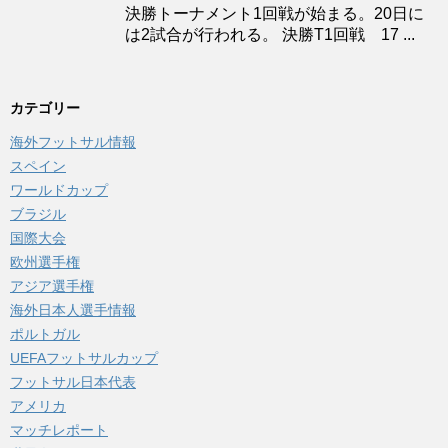
決勝トーナメント1回戦が始まる。20日に
は2試合が行われる。 決勝T1回戦 17 ...
カテゴリー
海外フットサル情報
スペイン
ワールドカップ
ブラジル
国際大会
欧州選手権
アジア選手権
海外日本人選手情報
ポルトガル
UEFAフットサルカップ
フットサル日本代表
アメリカ
マッチレポート