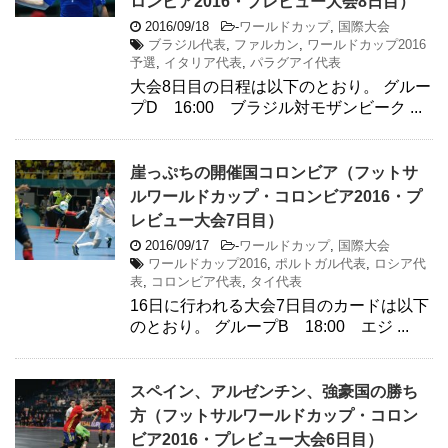
ロンビア2016・プレビュー大会8日目）
2016/09/18
-
ワールドカップ
,
国際大会
ブラジル代表
,
ファルカン
,
ワールドカップ2016
予選
,
イタリア代表
,
パラグアイ代表
大会8日目の日程は以下のとおり。 グルー
プD 16:00 ブラジル対モザンビーク ...
崖っぷちの開催国コロンビア（フットサ
ルワールドカップ・コロンビア2016・プ
レビュー大会7日目）
2016/09/17
-
ワールドカップ
,
国際大会
ワールドカップ2016
,
ポルトガル代表
,
ロシア代
表
,
コロンビア代表
,
タイ代表
16日に行われる大会7日目のカードは以下
のとおり。 グループB 18:00 エジ ...
スペイン、アルゼンチン、強豪国の勝ち
方（フットサルワールドカップ・コロン
ビア2016・プレビュー大会6日目）