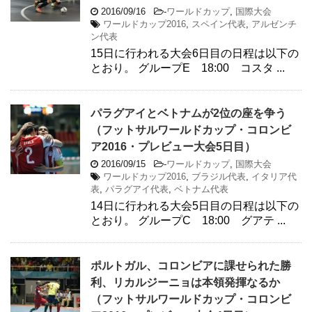
2016/09/16
-
ワールドカップ
,
国際大会
ワールドカップ2016
,
スペイン代表
,
アルゼンチ
ン代表
15日に行われる大会6日目の日程は以下の
とおり。 グループE 18:00 コスタ ...
パラグアイとベトナムが2位の座を争う
（フットサルワールドカップ・コロンビ
ア2016・プレビュー大会5日目）
2016/09/15
-
ワールドカップ
,
国際大会
ワールドカップ2016
,
ブラジル代表
,
イタリア代
表
,
パラグアイ代表
,
ベトナム代表
14日に行われる大会5日目の日程は以下の
とおり。 グループC 18:00 グアテ ...
ポルトガル、コロンビアに課せられた勝
利、リカルジーニョは本領発揮なるか
（フットサルワールドカップ・コロンビ