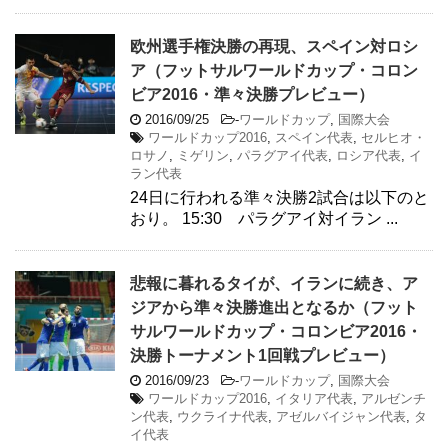
欧州選手権決勝の再現、スペイン対ロシ
ア（フットサルワールドカップ・コロン
ビア2016・準々決勝プレビュー）
2016/09/25
-
ワールドカップ
,
国際大会
ワールドカップ2016
,
スペイン代表
,
セルヒオ・
ロサノ
,
ミゲリン
,
パラグアイ代表
,
ロシア代表
,
イ
ラン代表
24日に行われる準々決勝2試合は以下のと
おり。 15:30 パラグアイ対イラン ...
悲報に暮れるタイが、イランに続き、ア
ジアから準々決勝進出となるか（フット
サルワールドカップ・コロンビア2016・
決勝トーナメント1回戦プレビュー）
2016/09/23
-
ワールドカップ
,
国際大会
ワールドカップ2016
,
イタリア代表
,
アルゼンチ
ン代表
,
ウクライナ代表
,
アゼルバイジャン代表
,
タ
イ代表