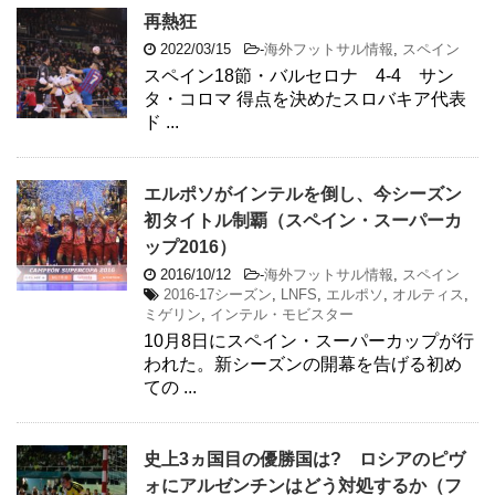
再熱狂
2022/03/15
-
海外フットサル情報
,
スペイン
スペイン18節・バルセロナ 4-4 サン
タ・コロマ 得点を決めたスロバキア代表
ド ...
エルポソがインテルを倒し、今シーズン
初タイトル制覇（スペイン・スーパーカ
ップ2016）
2016/10/12
-
海外フットサル情報
,
スペイン
2016-17シーズン
,
LNFS
,
エルポソ
,
オルティス
,
ミゲリン
,
インテル・モビスター
10月8日にスペイン・スーパーカップが行
われた。新シーズンの開幕を告げる初め
ての ...
史上3ヵ国目の優勝国は? ロシアのピヴ
ォにアルゼンチンはどう対処するか（フ