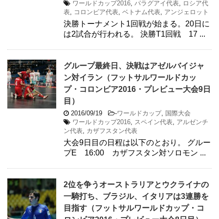
ワールドカップ2016
,
パラグアイ代表
,
ロシア代
表
,
コロンビア代表
,
ベトナム代表
,
アンジェロット
決勝トーナメント1回戦が始まる。20日に
は2試合が行われる。 決勝T1回戦 17 ...
グループ最終日、決戦はアゼルバイジャ
ン対イラン（フットサルワールドカッ
プ・コロンビア2016・プレビュー大会9日
目）
2016/09/19
-
ワールドカップ
,
国際大会
ワールドカップ2016
,
スペイン代表
,
アルゼンチ
ン代表
,
カザフスタン代表
大会9日目の日程は以下のとおり。 グルー
プE 16:00 カザフスタン対ソロモン ...
2位を争うオーストラリアとウクライナの
一騎打ち、ブラジル、イタリアは3連勝を
目指す（フットサルワールドカップ・コ