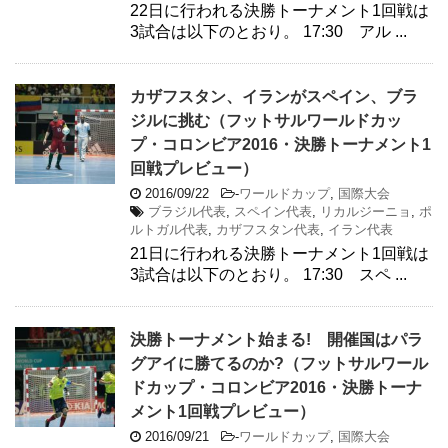
22日に行われる決勝トーナメント1回戦は
3試合は以下のとおり。 17:30 アル ...
カザフスタン、イランがスペイン、ブラ
ジルに挑む（フットサルワールドカッ
プ・コロンビア2016・決勝トーナメント1
回戦プレビュー）
2016/09/22
-
ワールドカップ
,
国際大会
ブラジル代表
,
スペイン代表
,
リカルジーニョ
,
ポ
ルトガル代表
,
カザフスタン代表
,
イラン代表
21日に行われる決勝トーナメント1回戦は
3試合は以下のとおり。 17:30 スペ ...
決勝トーナメント始まる! 開催国はパラ
グアイに勝てるのか?（フットサルワール
ドカップ・コロンビア2016・決勝トーナ
メント1回戦プレビュー）
2016/09/21
-
ワールドカップ
,
国際大会