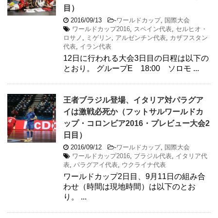
目）
2016/09/13
-
ワールドカップ
,
国際大会
ワールドカップ2016
,
スペイン代表
,
セルヒオ・
ロサノ
,
ミゲリン
,
アルゼンチン代表
,
カザフスタン
代表
,
イラン代表
12日に行われる大会3日目の日程は以下の
とおり。 グループE 18:00 ソロモ ...
王者ブラジル登場、イタリア対パラグア
イは激戦必死か（フットサルワールドカ
ップ・コロンビア2016・プレビュー大会2
日目）
2016/09/12
-
ワールドカップ
,
国際大会
ワールドカップ2016
,
ブラジル代表
,
イタリア代
表
,
パラグアイ代表
,
ウクライナ代表
ワールドカップ2日目、9月11日の組み合
わせ（時間は現地時間）は以下のとお
り。 ...