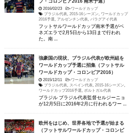
プ・コロンビア2016 南米予選）
2016/02/23
-
ワールドカップ
ブラジル代表
,
2015-16シーズン
,
ワールドカップ
2016予選
,
アルゼンチン代表
,
パラグアイ代表
フットサルワールドカップ南米予選がベ
ネズエラで2月5日から13日まで行われ
た。南 ...
強豪国の現状、ブラジル代表が欧州組を
ワールドカップ予選に招集（フットサル
ワールドカップ・コロンビア2016）
2015/12/11
-
ワールドカップ
ブラジル代表
,
スペイン代表
,
2015-16シーズン
,
ワールドカップ2016予選
,
ポルトガル代表
ブラジル ブラジル代表監督セルジーニョ
が12月5日に2016年2月に行われるワー ...
欧州をはじめ、世界各地で予選が始まる
（フットサルワールドカップ・コロンビ