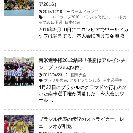
ア2016）
2015/12/10
-
ワールドカップ
ワールドカップ2016
,
ブラジル代表
,
ワールドカ
ップ2016予選
,
日本代表
2016年9月10日にコロンビアでワールドカ
ップは開幕する。本大会に向けて各地域
...
南米選手権2012結果「優勝はアルゼンチ
ン、ブラジルは3位」
2012/04/23
-
国際大会
ブラジル代表
,
アルゼンチン代表
,
南米選手権
4月22日にブラジルのグラマドで行われて
いた南米選手権が閉幕した。今大会はワ
ール ...
ブラジル代表の伝説のストライカー、レ
ニージオが引退