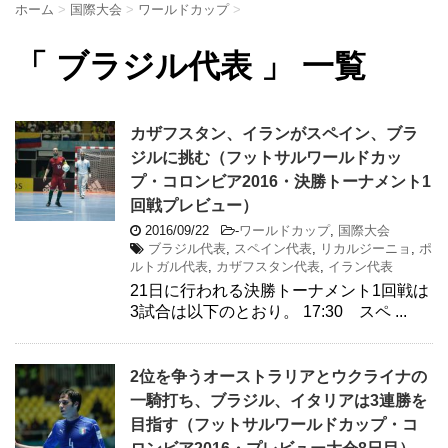
ホーム
>
国際大会
>
ワールドカップ
>
「 ブラジル代表 」 一覧
カザフスタン、イランがスペイン、ブラ
ジルに挑む（フットサルワールドカッ
プ・コロンビア2016・決勝トーナメント1
回戦プレビュー）
2016/09/22
-
ワールドカップ
,
国際大会
ブラジル代表
,
スペイン代表
,
リカルジーニョ
,
ポ
ルトガル代表
,
カザフスタン代表
,
イラン代表
21日に行われる決勝トーナメント1回戦は
3試合は以下のとおり。 17:30 スペ ...
2位を争うオーストラリアとウクライナの
一騎打ち、ブラジル、イタリアは3連勝を
目指す（フットサルワールドカップ・コ