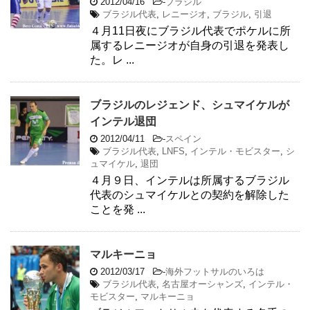
2012/04/16
-
ブラジル
ブラジル代表
,
レニージオ
,
ブラジル
,
引退
４月11日夜にブラジル代表でポケルに所
属するレニージオが自身の引退を発表し
た。レ ...
ブラジルのレジェンド、シュマイケルが
インテル退団
2012/04/11
-
スペイン
ブラジル代表
,
LNFS
,
インテル・モビスター
,
シ
ュマイケル
,
退団
４月９日、インテルは所属するブラジル
代表のシュマイケルとの契約を解除した
ことを発 ...
マルキーニョ
2012/03/17
-
海外フットサルのいろは
ブラジル代表
,
名古屋オーシャンズ
,
インテル・
モビスター
,
マルキーニョ