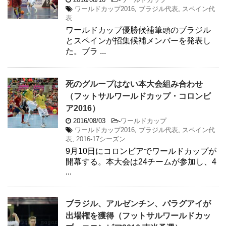
ワールドカップ2016
,
ブラジル代表
,
スペイン代
表
ワールドカップ優勝候補筆頭のブラジル
とスペインが招集候補メンバーを発表し
た。ブラ ...
死のグループはない本大会組み合わせ
（フットサルワールドカップ・コロンビ
ア2016）
2016/08/03
-
ワールドカップ
ワールドカップ2016
,
ブラジル代表
,
スペイン代
表
,
2016-17シーズン
9月10日にコロンビアでワールドカップが
開幕する。本大会は24チームが参加し、4
...
ブラジル、アルゼンチン、パラグアイが
出場権を獲得（フットサルワールドカッ