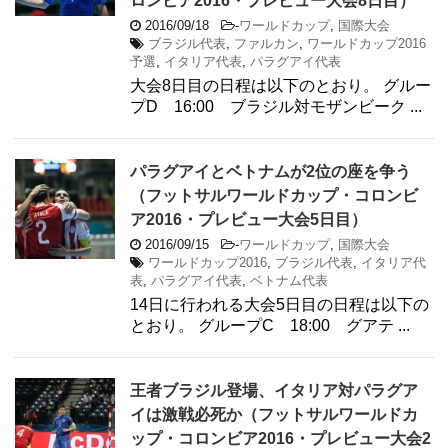
ロンビア2016・プレビュー大会8日目）
2016/09/18
-
ワールドカップ
,
国際大会
ブラジル代表
,
ファルカン
,
ワールドカップ2016
予選
,
イタリア代表
,
パラグアイ代表
大会8日目の日程は以下のとおり。 グルー
プD 16:00 ブラジル対モザンビーク ...
パラグアイとベトナムが2位の座を争う
（フットサルワールドカップ・コロンビ
ア2016・プレビュー大会5日目）
2016/09/15
-
ワールドカップ
,
国際大会
ワールドカップ2016
,
ブラジル代表
,
イタリア代
表
,
パラグアイ代表
,
ベトナム代表
14日に行われる大会5日目の日程は以下の
とおり。 グループC 18:00 グアテ ...
王者ブラジル登場、イタリア対パラグア
イは激戦必死か（フットサルワールドカ
ップ・コロンビア2016・プレビュー大会2