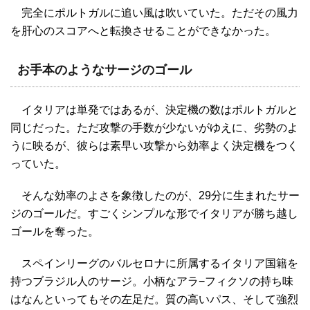
完全にポルトガルに追い風は吹いていた。ただその風力
を肝心のスコアへと転換させることができなかった。
お手本のようなサージのゴール
イタリアは単発ではあるが、決定機の数はポルトガルと
同じだった。ただ攻撃の手数が少ないがゆえに、劣勢のよ
うに映るが、彼らは素早い攻撃から効率よく決定機をつく
っていた。
そんな効率のよさを象徴したのが、29分に生まれたサー
ジのゴールだ。すごくシンプルな形でイタリアが勝ち越し
ゴールを奪った。
スペインリーグのバルセロナに所属するイタリア国籍を
持つブラジル人のサージ。小柄なアラ−フィクソの持ち味
はなんといってもその左足だ。質の高いパス、そして強烈