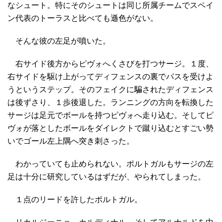
なシュート。特にそのシュートは同じ所属チームでスペイ
ン代表のトーラスと比べても遜色がない。
そんな彼の左足が噴いた。
右サイド後方からピヴォへくさびを打つサージ。１度、
右サイドを駆け上がってディフェンスの裏でパスを受けよ
うというステップ。そのフェイクに騙されたディフェンス
は後ずさり、１歩後退した。ランニングの方向を転換した
サージは足元でボールを持つピヴォへ走り込む。そしてピ
ヴォが落としたボールをダイレクトで蹴り込むとすごい勢
いでゴール左上隅へ突き刺さった。
わかっていても止められない。ポルトガルもサージの左
足は十分に研究しているはずだが、やられてしまった。
１点のリードを許したポルトガル。