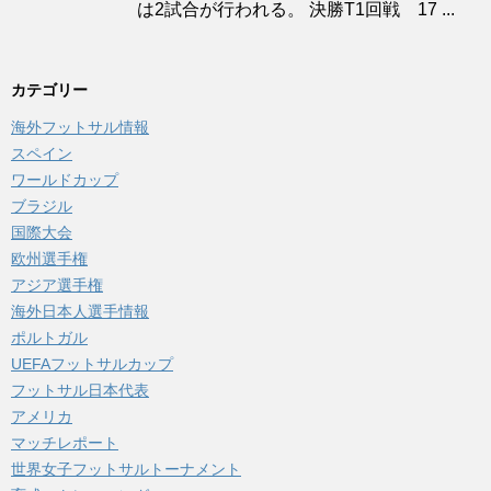
は2試合が行われる。 決勝T1回戦 17 ...
カテゴリー
海外フットサル情報
スペイン
ワールドカップ
ブラジル
国際大会
欧州選手権
アジア選手権
海外日本人選手情報
ポルトガル
UEFAフットサルカップ
フットサル日本代表
アメリカ
マッチレポート
世界女子フットサルトーナメント