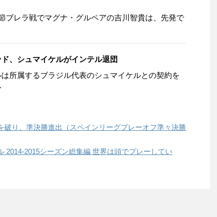
3節ブレラ戦でマグナ・グルペアの吉川智貴は、先発で
ンド、シュマイケルがインテル退団
ルは所属するブラジル代表のシュマイケルとの契約を
.
を破り、準決勝進出（スペインリーグプレーオフ準々決勝
2014-2015シーズン総集編 世界は頭でプレーしてい