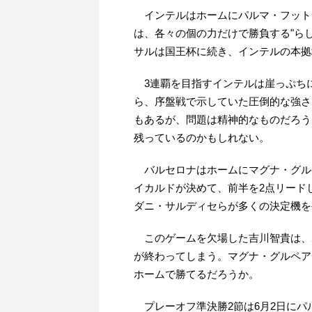
インテルはホームにパルマ・フットサルを迎えたが、2-3で敗れた。連動性に欠けるインテル
は、各々の個の力だけで勝負する"ら
サルは国王杯に続き、インテルの本拠
3連覇を目指すインテルは崖っぷち
ら、序盤戦で示していた圧倒的な強さ
もあるが、問題は精神的なものだろう
残っているのかもしれない。
バルセロナはホームにマグナ・グルペアを迎え、3-0で勝利した。バルセロナはディエゴ、ア
イカルドが決めて、前半を2点リード
ダニ・サルディセらが多くの決定機を
このゲームを欠場した吉川智貴は、ホームで行われる2節から復帰予定だ。負ければシーズン
が終わってしまう。マグナ・グルペア
ホームで勝てるだろうか。
プレーオフ準決勝2節は6月2日にパルマ・フットサル、マグナ・グルペアの本拠地で行われ