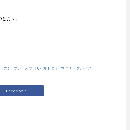
のとおり。
6シーズン
,
プレーオフ
,
FCバルセロナ
,
マグナ・グルペア
Facebook