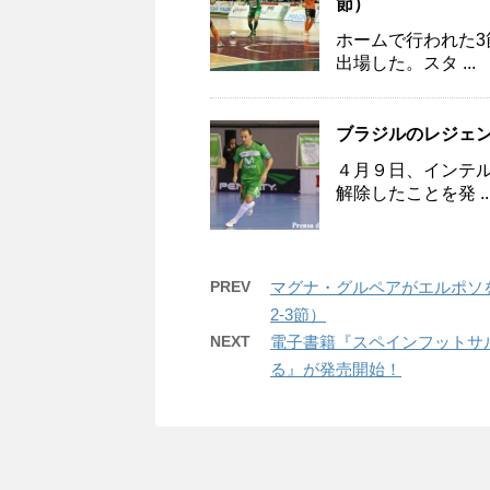
節）
ホームで行われた
出場した。スタ ...
ブラジルのレジェ
４月９日、インテ
解除したことを発 ..
PREV
マグナ・グルペアがエルポソ
2-3節）
NEXT
電子書籍『スペインフットサル 
る』が発売開始！