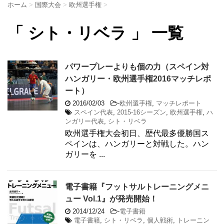
ホーム
>
国際大会
>
欧州選手権
>
「 シト・リベラ 」 一覧
パワープレーよりも個の力（スペイン対
ハンガリー・欧州選手権2016マッチレポ
ート）
2016/02/03
-
欧州選手権
,
マッチレポート
スペイン代表
,
2015-16シーズン
,
欧州選手権
,
ハ
ンガリー代表
,
シト・リベラ
欧州選手権大会初日、歴代最多優勝国ス
ペインは、ハンガリーと対戦した。ハン
ガリーを ...
電子書籍『フットサルトレーニングメニ
ュー Vol.1』が発売開始！
2014/12/24
-
電子書籍
電子書籍
,
シト・リベラ
,
個人戦術
,
トレーニン