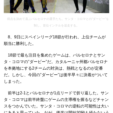
得点を決めて喜ぶバルセロナの選手たち。サンタ・コロマとの“ダービー”を
制し、首位インテルを追走する。
8、9日にスペインリーグ18節が行われ、上位チームが
順当に勝利した。
18節で最も注目を集めたゲームは、バルセロナとサン
タ・コロマの"ダービー"だ。カタルーニャ州都バルセロナ
を本拠地にする2チームの対決は、熱戦となるのが定番
だ。しかし、今回の"ダービー"は後半早々に決着がついて
しまった。
前半は2-1とバルセロナが1点リードで折り返した。サン
タ・コロマは前半終盤にゲームの主導権を握るなどチャン
スをつかんでいた。サンタ・コロマの逆転の可能性は大い
にあると思っていた。だが、後半は開始30秒も経たないう