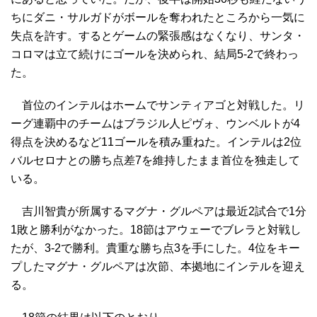
ちにダニ・サルガドがボールを奪われたところから一気に
失点を許す。するとゲームの緊張感はなくなり、サンタ・
コロマは立て続けにゴールを決められ、結局5-2で終わっ
た。
首位のインテルはホームでサンティアゴと対戦した。リ
ーグ連覇中のチームはブラジル人ピヴォ、ウンベルトが4
得点を決めるなど11ゴールを積み重ねた。インテルは2位
バルセロナとの勝ち点差7を維持したまま首位を独走して
いる。
吉川智貴が所属するマグナ・グルペアは最近2試合で1分
1敗と勝利がなかった。18節はアウェーでブレラと対戦し
たが、3-2で勝利。貴重な勝ち点3を手にした。4位をキー
プしたマグナ・グルペアは次節、本拠地にインテルを迎え
る。